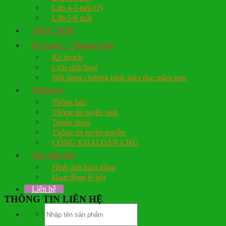
Lớp 4-5 tuổi (2)
Lớp 5-6 tuổi
THỰC ĐƠN
Kế hoạch – Chương trình
Kế hoạch
Lịch sinh hoạt
Nội dung chương trình giáo dục mầm non
Thông tin
Thông báo
Thông tin tuyển sinh
Tuyển dụng
Thông tin tuyên truyền
CÔNG KHAI DÂN CHỦ
Thư viện ảnh
Hình ảnh hoạt động
Hoạt động lễ hội
Liên hệ
THÔNG TIN LIÊN HỆ