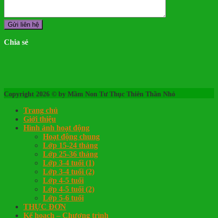
Chia sẻ
Copyright 2026 © by Mầm Non Tư Thục Thiên Thần Nhỏ
Trang chủ
Giới thiệu
Hình ảnh hoạt động
Hoạt động chung
Lớp 15-24 tháng
Lớp 25-36 tháng
Lớp 3-4 tuổi (1)
Lớp 3-4 tuổi (2)
Lớp 4-5 tuổi
Lớp 4-5 tuổi (2)
Lớp 5-6 tuổi
THỰC ĐƠN
Kế hoạch – Chương trình