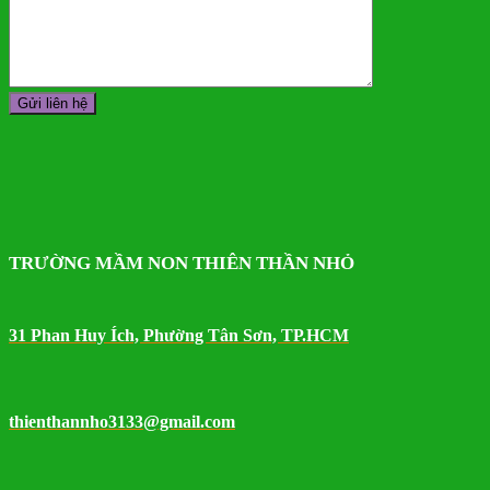
TRƯỜNG MẦM NON THIÊN THẦN NHỎ
31 Phan Huy Ích, Phường Tân Sơn, TP.HCM
thienthannho3133@gmail.com