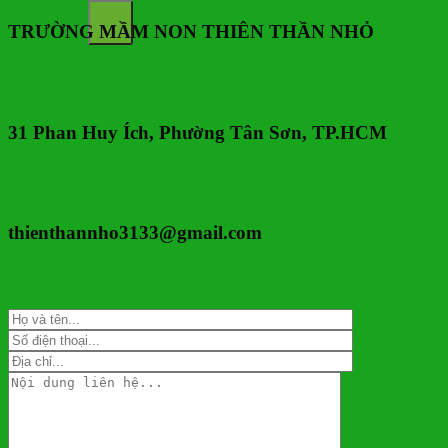
TRƯỜNG MẦM NON THIÊN THẦN NHỎ
31 Phan Huy Ích, Phường Tân Sơn, TP.HCM
thienthannho3133@gmail.com