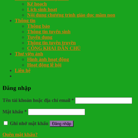
Kế hoạch
Lịch sinh hoạt
Nội dung chương trình giáo dục mầm non
Thông tin
Thông báo
Thông tin tuyển sinh
Tuyển dụng
Thông tin tuyên truyền
CÔNG KHAI DÂN CHỦ
Thư viện ảnh
Hình ảnh hoạt động
Hoạt động lễ hội
Liên hệ
Đăng nhập
Tên tài khoản hoặc địa chỉ email
*
Mật khẩu
*
Ghi nhớ mật khẩu
Đăng nhập
Quên mật khẩu?