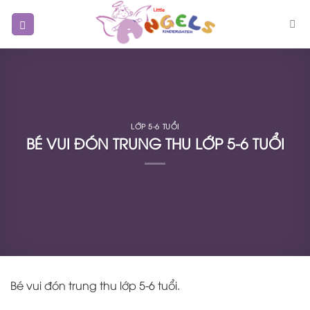
Skip
to
content
LỚP 5-6 TUỔI
BÉ VUI ĐÓN TRUNG THU LỚP 5-6 TUỔI
Bé vui đón trung thu lớp 5-6 tuổi.