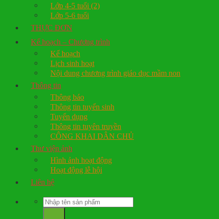
Lớp 4-5 tuổi (2)
Lớp 5-6 tuổi
THỰC ĐƠN
Kế hoạch – Chương trình
Kế hoạch
Lịch sinh hoạt
Nội dung chương trình giáo dục mầm non
Thông tin
Thông báo
Thông tin tuyển sinh
Tuyển dụng
Thông tin tuyên truyền
CÔNG KHAI DÂN CHỦ
Thư viện ảnh
Hình ảnh hoạt động
Hoạt động lễ hội
Liên hệ