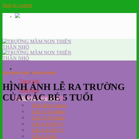
Skip to content
Hình ảnh hoạt động
,
Hoạt động chung
Trang chủ
HÌNH ẢNH LỄ RA TRƯỜNG
Giới thiệu
CỦA CÁC BÉ 5 TUỔI
Hình ảnh hoạt động
Hoạt động chung
Lớp 15-24 tháng
Lớp 25-36 tháng
Lớp 3-4 tuổi (1)
Lớp 3-4 tuổi (2)
Lớp 4-5 tuổi