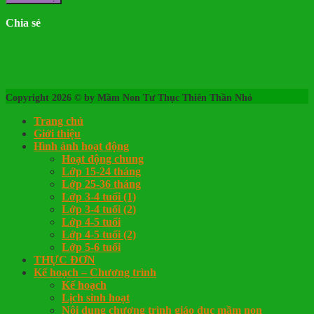
Chia sẻ
Copyright 2026 © by Mầm Non Tư Thục Thiên Thần Nhỏ
Trang chủ
Giới thiệu
Hình ảnh hoạt động
Hoạt động chung
Lớp 15-24 tháng
Lớp 25-36 tháng
Lớp 3-4 tuổi (1)
Lớp 3-4 tuổi (2)
Lớp 4-5 tuổi
Lớp 4-5 tuổi (2)
Lớp 5-6 tuổi
THỰC ĐƠN
Kế hoạch – Chương trình
Kế hoạch
Lịch sinh hoạt
Nội dung chương trình giáo dục mầm non