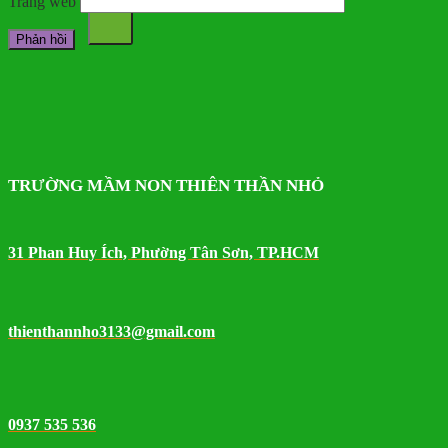
Trang web
TRƯỜNG MẦM NON THIÊN THẦN NHỎ
31 Phan Huy Ích, Phường Tân Sơn, TP.HCM
thienthannho3133@gmail.com
0937 535 536