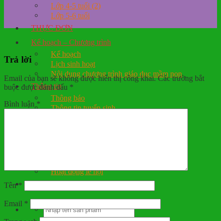
Lớp 4-5 tuổi (2)
Lớp 5-6 tuổi
THỰC ĐƠN
Kế hoạch – Chương trình
Kế hoạch
Trả lời
Lịch sinh hoạt
Nội dung chương trình giáo dục mầm non
Email của bạn sẽ không được hiển thị công khai.
Các trường bắt
Thông tin
buộc được đánh dấu
*
Thông báo
Bình luận
*
Thông tin tuyển sinh
Tuyển dụng
Thông tin tuyên truyền
CÔNG KHAI DÂN CHỦ
Thư viện ảnh
Hình ảnh hoạt động
Hoạt động lễ hội
Liên hệ
Tên
*
Email
*