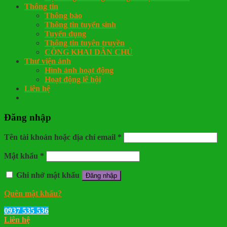
Thông tin
Thông báo
Thông tin tuyển sinh
Tuyển dụng
Thông tin tuyên truyền
CÔNG KHAI DÂN CHỦ
Thư viện ảnh
Hình ảnh hoạt động
Hoạt động lễ hội
Liên hệ
Đăng nhập
Tên tài khoản hoặc địa chỉ email
*
Mật khẩu
*
Ghi nhớ mật khẩu
Đăng nhập
Quên mật khẩu?
0937 535 536
Liên hệ