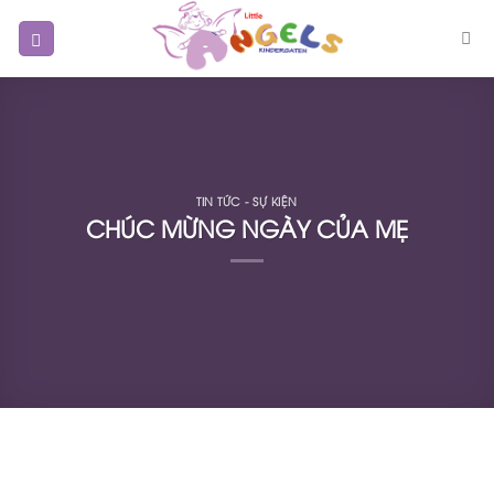
Skip
to
content
TIN TỨC - SỰ KIỆN
CHÚC MỪNG NGÀY CỦA MẸ