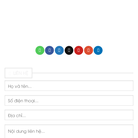
0937 535 536
mamnonthienthannho.edu.vn
LIÊN HỆ