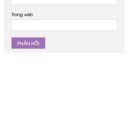
Trang web
TRƯỜNG MẦM NON THIÊN THẦN NHỎ
31 Phan Huy Ích, Phường Tân Sơn, TP.HCM
thienthannho3133@gmail.com