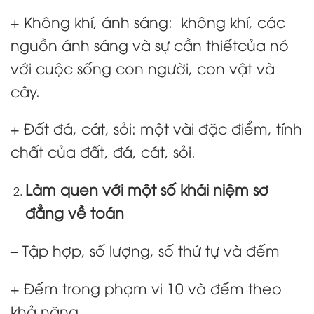
+ Không khí, ánh sáng: không khí, các
nguồn ánh sáng và sự cần thiếtcủa nó
với cuộc sống con người, con vật và
cây.
+ Đất đá, cát, sỏi: một vài đặc điểm, tính
chất của đất, đá, cát, sỏi.
Làm quen với một số khái niệm sơ
đẳng về toán
– Tập hợp, số lượng, số thứ tự và đếm
+ Đếm trong phạm vi 10 và đếm theo
khả năng.