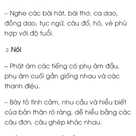
– Nghe các bài hát, bài thơ, ca dao,
đồng dao, tục ngữ, câu đố, hò, vè phù
hợp với độ tuổi.
Nói
–
Phát âm các tiếng có phụ âm đầu,
phụ âm cuối gần giống nhau và các
thanh điệu.
– Bày tỏ tình cảm, nhu cầu và hiểu biết
của bản thân rõ ràng, dễ hiểu bằng các
câu đơn, câu ghép khác nhau.