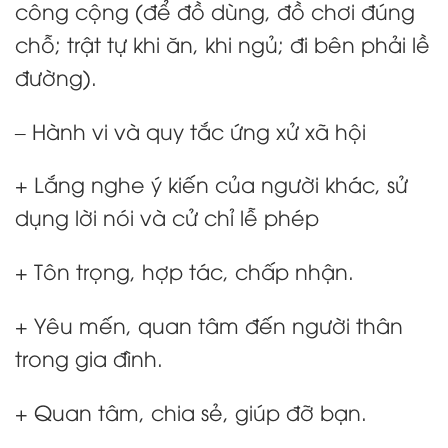
công cộng (để đồ dùng, đồ chơi đúng
chỗ; trật tự khi ăn, khi ngủ; đi bên phải lề
đường).
– Hành vi và quy tắc ứng xử xã hội
+ Lắng nghe ý kiến của người khác, sử
dụng lời nói và cử chỉ lễ phép
+ Tôn trọng, hợp tác, chấp nhận.
+ Yêu mến, quan tâm đến người thân
trong gia đình.
+ Quan tâm, chia sẻ, giúp đỡ bạn.