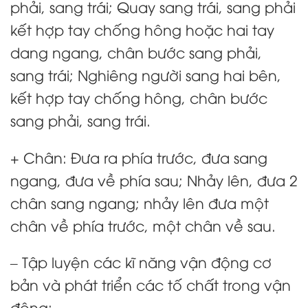
phải, sang trái; Quay sang trái, sang phải
kết hợp tay chống hông hoặc hai tay
dang ngang, chân bước sang phải,
sang trái; Nghiêng người sang hai bên,
kết hợp tay chống hông, chân bước
sang phải, sang trái.
+ Chân: Đưa ra phía trước, đưa sang
ngang, đưa về phía sau; Nhảy lên, đưa 2
chân sang ngang; nhảy lên đưa một
chân về phía trước, một chân về sau.
– Tập luyện các kĩ năng vận động cơ
bản và phát triển các tố chất trong vận
động: