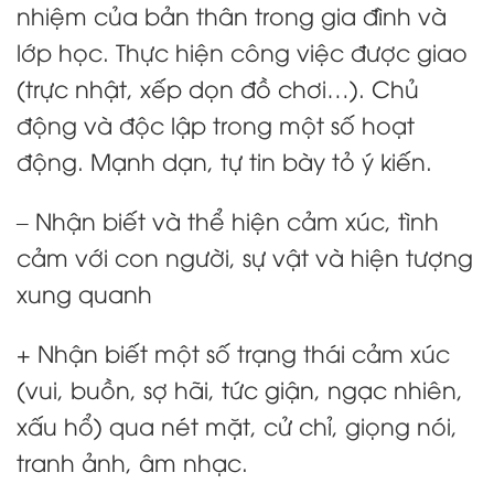
nhiệm của bản thân trong gia đình và
lớp học. Thực hiện công việc được giao
(trực nhật, xếp dọn đồ chơi…). Chủ
động và độc lập trong một số hoạt
động. Mạnh dạn, tự tin bày tỏ ý kiến.
– Nhận biết và thể hiện cảm xúc, tình
cảm với con người, sự vật và hiện tượng
xung quanh
+ Nhận biết một số trạng thái cảm xúc
(vui, buồn, sợ hãi, tức giận, ngạc nhiên,
xấu hổ) qua nét mặt, cử chỉ, giọng nói,
tranh ảnh, âm nhạc.