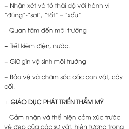
+ Nhận xét và tỏ thái độ với hành vi
“đúng”-“sai”, “tốt” – “xấu”.
– Quan tâm đến môi trường
+ Tiết kiệm điện, nước.
+ Giữ gìn vệ sinh môi trường.
+ Bảo vệ và chăm sóc các con vật, cây
cối.
GIÁO DỤC PHÁT TRIỂN THẨM MỸ
– Cảm nhận và thể hiện cảm xúc trước
vẻ đẹp của các sự vật, hiện tượng trong