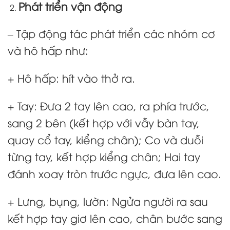
Phát triển vận động
– Tập động tác phát triển các nhóm cơ
và hô hấp như:
+ Hô hấp: hít vào thở ra.
+ Tay: Đưa 2 tay lên cao, ra phía trước,
sang 2 bên (kết hợp với vẫy bàn tay,
quay cổ tay, kiểng chân); Co và duỗi
từng tay, kết hợp kiểng chân; Hai tay
đánh xoay tròn trước ngực, đưa lên cao.
+ Lưng, bụng, lườn: Ngửa người ra sau
kết hợp tay giơ lên cao, chân bước sang