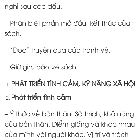
nghỉ sau các dấu.
– Phân biệt phần mở đầu, kết thúc của
sách.
– “Đọc” truyện qua các tranh vẽ.
– Giữ gìn, bảo vệ sách
PHÁT TRIỂN TÌNH CẢM, KỸ NĂNG XÃ HỘI
Phát triển tình cảm
– Ý thức về bản thân: Sở thích, khả năng
của bản thân. Điểm giống và khác nhau
của mình với người khác. Vị trí và trách