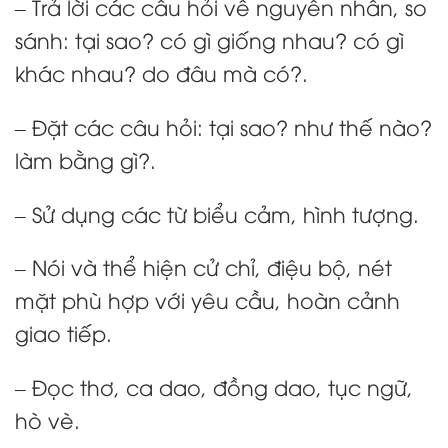
– Trả lời các câu hỏi về nguyên nhân, so
sánh: tại sao? có gì giống nhau? có gì
khác nhau? do đâu mà có?.
– Đặt các câu hỏi: tại sao? như thế nào?
làm bằng gì?.
– Sử dụng các từ biểu cảm, hình tượng.
– Nói và thể hiện cử chỉ, điệu bộ, nét
mặt phù hợp với yêu cầu, hoàn cảnh
giao tiếp.
– Đọc thơ, ca dao, đồng dao, tục ngữ,
hò vè.