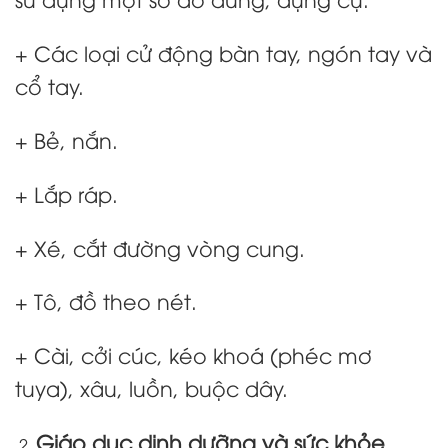
+ Các loại cử động bàn tay, ngón tay và
cổ tay.
+ Bẻ, nắn.
+ Lắp ráp.
+ Xé, cắt đường vòng cung.
+ Tô, đồ theo nét.
+ Cài, cởi cúc, kéo khoá (phéc mơ
tuya), xâu, luồn, buộc dây.
Giáo dục dinh dưỡng và sức khỏe