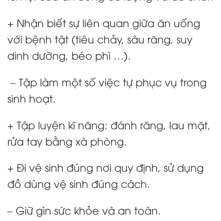
+ Nhận biết sự liên quan giữa ăn uống
với bệnh tật (tiêu chảy, sâu răng, suy
dinh dưỡng, béo phì …).
– Tập làm một số việc tự phục vụ trong
sinh hoạt.
+ Tập luyện kĩ năng: đánh răng, lau mặt,
rửa tay bằng xà phòng.
+ Đi vệ sinh đúng nơi quy định, sử dụng
đồ dùng vệ sinh đúng cách.
– Giữ gìn sức khỏe và an toàn.