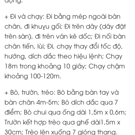
+ Đi và chạy: Đi bằng mép ngoài bàn
chân, đi khuỵu gối; Đi trên dây (dây đặt
trên sàn), đi trên ván kê dốc; Đi nối bàn
chân tiến, lùi; Đi, chạy thay đổi tốc độ,
hướng, dích dắc theo hiệu lệnh; Chạy
18m trong khoảng 10 giây; Chạy chậm
khoảng 100-120m.
+ Bò, trườn, trèo: Bò bằng bàn tay và
bàn chân 4m-5m; Bò dích dắc qua 7
điểm; Bò chui qua ống dài 1,5m x 0,6m;
Trườn kết hợp trèo qua ghế dài1,5m x
30cm; Trèo lên xuống 7 gióng thang.