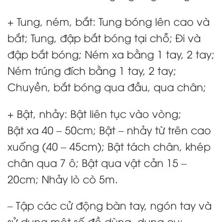
+ Tung, ném, bắt: Tung bóng lên cao và
bắt; Tung, đập bắt bóng tại chỗ; Đi và
đập bắt bóng; Ném xa bằng 1 tay, 2 tay;
Ném trúng đích bằng 1 tay, 2 tay;
Chuyền, bắt bóng qua đầu, qua chân;
+ Bật, nhảy: Bật liên tục vào vòng;
Bật xa 40 – 50cm; Bật – nhảy từ trên cao
xuống (40 – 45cm); Bật tách chân, khép
chân qua 7 ô; Bật qua vật cản 15 –
20cm; Nhảy lò cò 5m.
– Tập các cử động bàn tay, ngón tay và
sử dụng một số đồ dùng, dụng cụ: