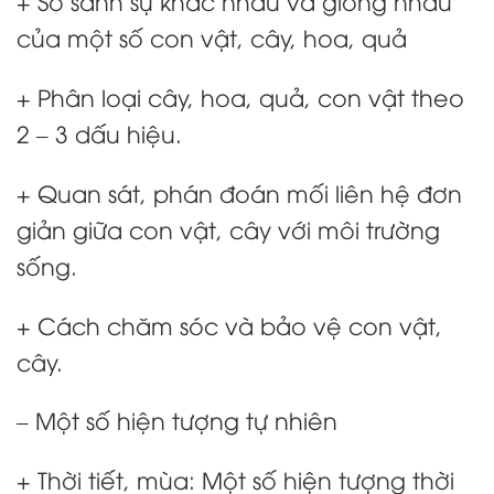
+ So sánh sự khác nhau và giống nhau
của một số con vật, cây, hoa, quả
+ Phân loại cây, hoa, quả, con vật theo
2 – 3 dấu hiệu.
+ Quan sát, phán đoán mối liên hệ đơn
giản giữa con vật, cây với môi trường
sống.
+ Cách chăm sóc và bảo vệ con vật,
cây.
– Một số hiện tượng tự nhiên
+ Thời tiết, mùa: Một số hiện tượng thời