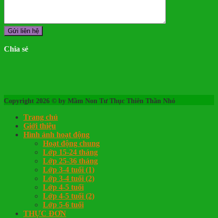
Chia sẻ
Copyright 2026 © by Mầm Non Tư Thục Thiên Thần Nhỏ
Trang chủ
Giới thiệu
Hình ảnh hoạt động
Hoạt động chung
Lớp 15-24 tháng
Lớp 25-36 tháng
Lớp 3-4 tuổi (1)
Lớp 3-4 tuổi (2)
Lớp 4-5 tuổi
Lớp 4-5 tuổi (2)
Lớp 5-6 tuổi
THỰC ĐƠN