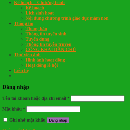
Kế hoạch – Chương trình
Kế hoạch
Lịch sinh hoạt
Nội dung chương trình giáo dục mầm non
Thông tin
Thông báo
Thông tin tuyển sinh
Tuyển dụng
Thông tin tuyên truyền
CÔNG KHAI DÂN CHỦ
Thư viện ảnh
Hình ảnh hoạt động
Hoạt động lễ hội
Liên hệ
Đăng nhập
Tên tài khoản hoặc địa chỉ email
*
Mật khẩu
*
Ghi nhớ mật khẩu
Đăng nhập