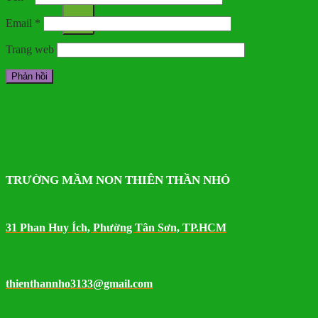
Email
*
Trang web
TRƯỜNG MẦM NON THIÊN THẦN NHỎ
31 Phan Huy Ích, Phường Tân Sơn, TP.HCM
thienthannho3133@gmail.com