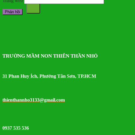
Trang web
TRƯỜNG MẦM NON THIÊN THẦN NHỎ
31 Phan Huy Ích, Phường Tân Sơn, TP.HCM
thienthannho3133@gmail.com
0937 535 536