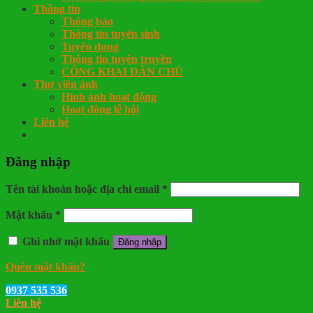
Thông tin
Thông báo
Thông tin tuyển sinh
Tuyển dụng
Thông tin tuyên truyền
CÔNG KHAI DÂN CHỦ
Thư viện ảnh
Hình ảnh hoạt động
Hoạt động lễ hội
Liên hệ
Đăng nhập
Tên tài khoản hoặc địa chỉ email
*
Mật khẩu
*
Ghi nhớ mật khẩu
Đăng nhập
Quên mật khẩu?
0937 535 536
Liên hệ