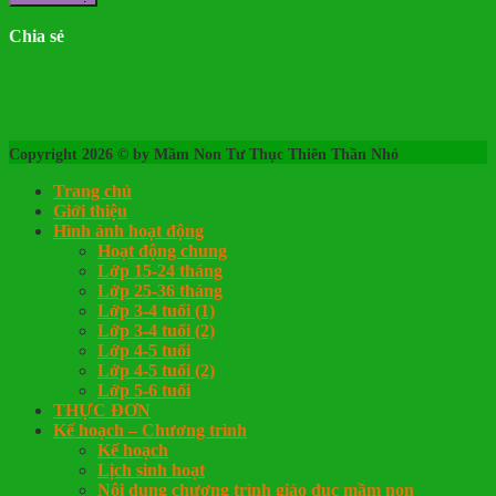
Chia sẻ
Copyright 2026 © by Mầm Non Tư Thục Thiên Thần Nhỏ
Trang chủ
Giới thiệu
Hình ảnh hoạt động
Hoạt động chung
Lớp 15-24 tháng
Lớp 25-36 tháng
Lớp 3-4 tuổi (1)
Lớp 3-4 tuổi (2)
Lớp 4-5 tuổi
Lớp 4-5 tuổi (2)
Lớp 5-6 tuổi
THỰC ĐƠN
Kế hoạch – Chương trình
Kế hoạch
Lịch sinh hoạt
Nội dung chương trình giáo dục mầm non