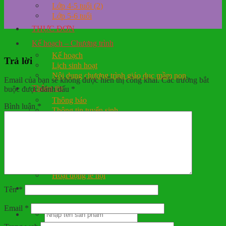
Lớp 4-5 tuổi (2)
Lớp 5-6 tuổi
THỰC ĐƠN
Kế hoạch – Chương trình
Kế hoạch
Trả lời
Lịch sinh hoạt
Nội dung chương trình giáo dục mầm non
Email của bạn sẽ không được hiển thị công khai.
Các trường bắt
Thông tin
buộc được đánh dấu
*
Thông báo
Bình luận
*
Thông tin tuyển sinh
Tuyển dụng
Thông tin tuyên truyền
CÔNG KHAI DÂN CHỦ
Thư viện ảnh
Hình ảnh hoạt động
Hoạt động lễ hội
Liên hệ
Tên
*
Email
*