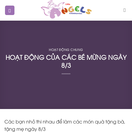
Skip
to
content
HOẠT ĐỘNG CHUNG
HOẠT ĐỘNG CỦA CÁC BÉ MỪNG NGÀY
8/3
Các bạn nhỏ thi nhau để làm các món quà tặng bà,
tặng mẹ ngày 8/3