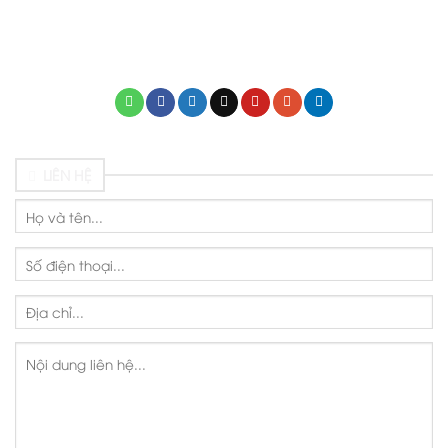
mamnonthienthannho.edu.vn
LIÊN HỆ