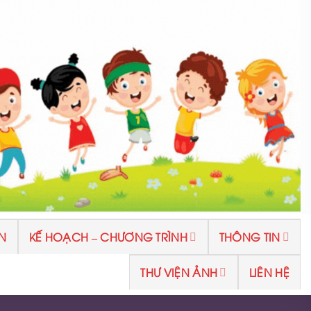
N
KẾ HOẠCH – CHƯƠNG TRÌNH
THÔNG TIN
THƯ VIỆN ẢNH
LIÊN HỆ