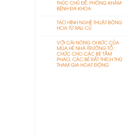
THÚC CHỦ ĐỀ: PHÒNG KHÁM
BỆNH ĐA KHOA
TẠO HÌNH NGHỆ THUẬT BÔNG
HOA TỪ RAU CỦ
VỚI CÁI NÓNG OI BỨC CỦA
MÙA HÈ NHÀ TRƯỜNG TỔ
CHỨC CHO CÁC BÉ TẮM
PHAO, CÁC BÉ RẤT THÍCH THÚ
THAM GIA HOẠT ĐỘNG