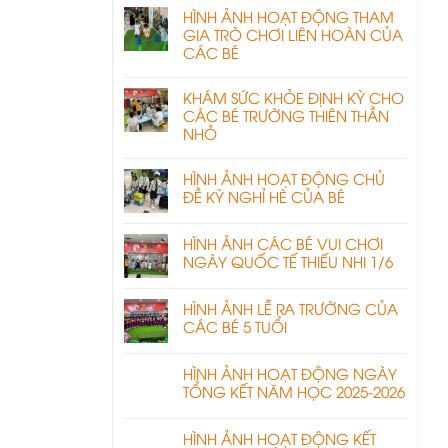
HÌNH ẢNH HOẠT ĐỘNG THAM
GIA TRÒ CHƠI LIÊN HOÀN CỦA
CÁC BÉ
KHÁM SỨC KHỎE ĐỊNH KỲ CHO
CÁC BÉ TRƯỜNG THIÊN THẦN
NHỎ
HÌNH ẢNH HOẠT ĐỘNG CHỦ
ĐỀ KỲ NGHỈ HÈ CỦA BÉ
HÌNH ẢNH CÁC BÉ VUI CHƠI
NGÀY QUỐC TẾ THIẾU NHI 1/6
HÌNH ẢNH LỄ RA TRƯỜNG CỦA
CÁC BÉ 5 TUỔI
HÌNH ẢNH HOẠT ĐỘNG NGÀY
TỔNG KẾT NĂM HỌC 2025-2026
HÌNH ẢNH HOẠT ĐỘNG KẾT