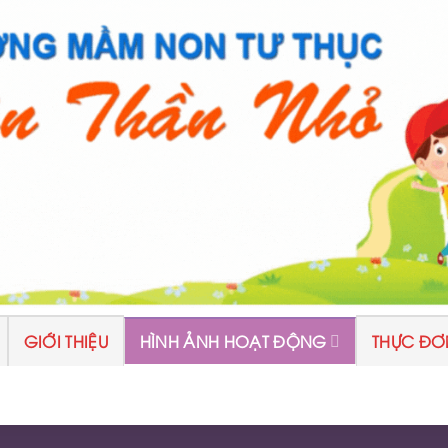
GIỚI THIỆU
HÌNH ẢNH HOẠT ĐỘNG
THỰC ĐƠ