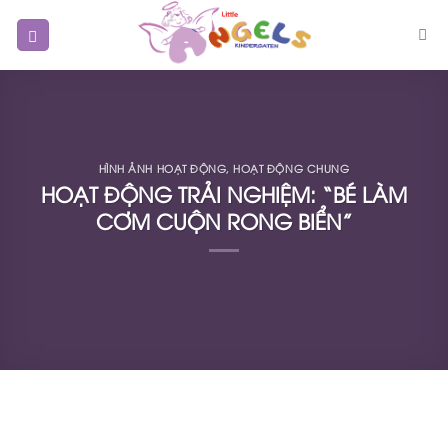
Skip
to
content
HÌNH ẢNH HOẠT ĐỘNG
,
HOẠT ĐỘNG CHUNG
HOẠT ĐỘNG TRẢI NGHIỆM: “BÉ LÀM
CƠM CUỘN RONG BIỂN”