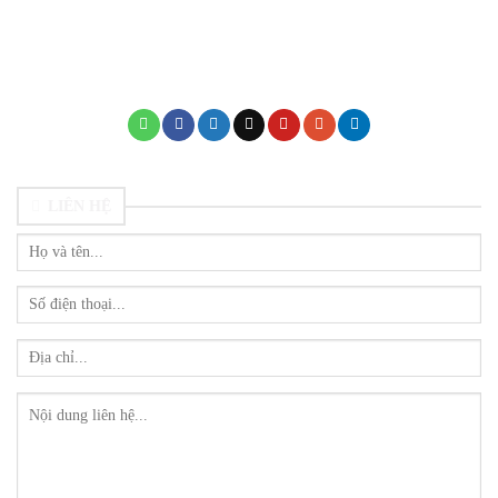
mamnonthienthannho.edu.vn
LIÊN HỆ