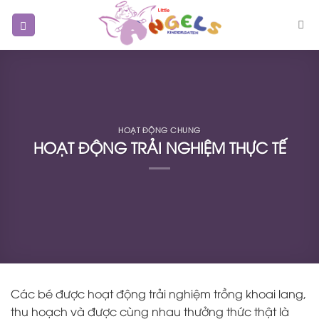
Skip
to
content
HOẠT ĐỘNG CHUNG
HOẠT ĐỘNG TRẢI NGHIỆM THỰC TẾ
Các bé được hoạt động trải nghiệm trồng khoai lang,
thu hoạch và được cùng nhau thưởng thức thật là