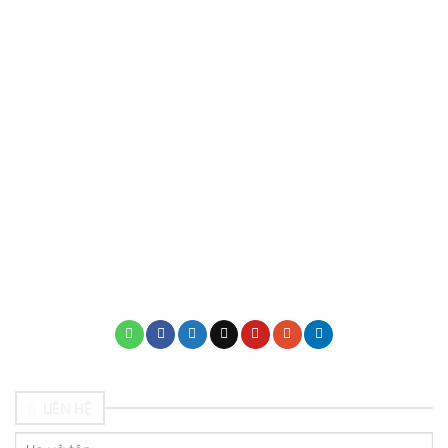
TRƯỜNG MẦM NON THIÊN THẦN NHỎ
31 Phan Huy Ích, Phường Tân Sơn, TP.HCM
thienthannho3133@gmail.com
0937 535 536
mamnonthienthannho.edu.vn
LIÊN HỆ