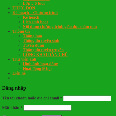
Lớp 5-6 tuổi
THỰC ĐƠN
Kế hoạch – Chương trình
Kế hoạch
Lịch sinh hoạt
Nội dung chương trình giáo dục mầm non
Thông tin
Thông báo
Thông tin tuyển sinh
Tuyển dụng
Thông tin tuyên truyền
CÔNG KHAI DÂN CHỦ
Thư viện ảnh
Hình ảnh hoạt động
Hoạt động lễ hội
Liên hệ
Đăng nhập
Tên tài khoản hoặc địa chỉ email
*
Mật khẩu
*