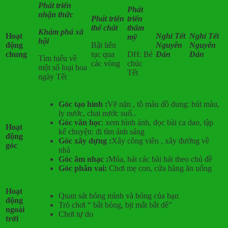
Phát triển
Phát
nhận thức
Phát triển
triển
thể chất
thẩm
Khám phá xã
Hoạt
Nghỉ Tết
Nghỉ Tết
mỹ
hội
động
Bật liên
Nguyên
Nguyên
chung
tục qua
DH: Bé
Đán
Đán
Tìm hiểu về
các vòng
chúc
một số loại hoa
Tết
ngày Tết
Góc tạo hình :
Vẽ nặn , tô màu đồ dung: bút màu,
ly nước, chai nước suố..
Góc văn học
: xem hình ảnh, đọc bài ca dao, tập
Hoạt
kể chuyện: đi tìm ánh sáng
động
Góc xây dựng :
Xây công viên , xây đường về
góc
nhà
Góc âm nhạc :
Múa, hát các bài hát theo chủ đề
Góc phân vai:
Chơi mẹ con, cửa hàng ăn uống
Hoạt
Quan sát bóng mình và bóng của bạn
động
Trò chơi “ bắt bóng, bịt mắt bắt dê”
ngoài
Chơi tự do
trời