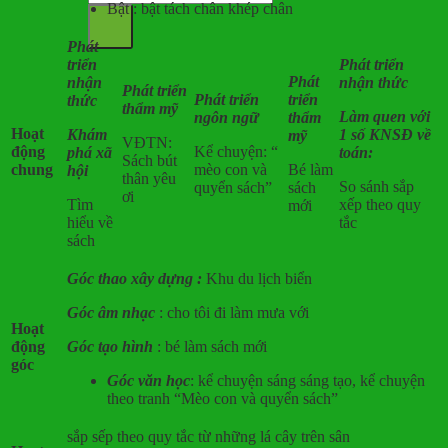
Bật : bật tách chân khép chân
Phát
triển
Phát triển
Phát
nhận
nhận thức
Phát triển
Phát triển
triển
thức
thẩm mỹ
Làm quen với
ngôn ngữ
thẩm
Hoạt
Khám
1 số KNSĐ về
mỹ
VĐTN:
động
Kể chuyện: “
phá xã
toán:
Sách bút
chung
mèo con và
Bé làm
hội
thân yêu
So sánh sắp
quyển sách”
sách
ơi
Tìm
xếp theo quy
mới
hiểu về
tắc
sách
Góc thao xây dựng :
Khu du lịch biển
Góc âm nhạc
: cho tôi đi làm mưa với
Hoạt
động
Góc tạo hình
: bé làm sách mới
góc
Góc văn học
: kể chuyện sáng sáng tạo, kể chuyện
theo tranh “Mèo con và quyển sách”
sắp sếp theo quy tắc từ những lá cây trên sân