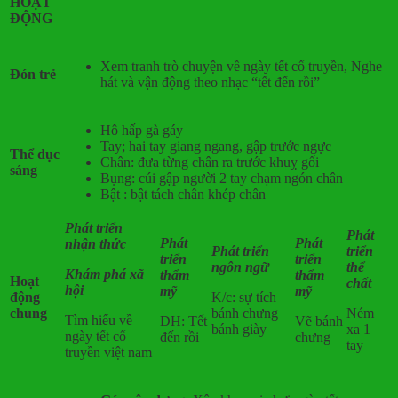
HOẠT
ĐỘNG
Xem tranh trò chuyện về ngày tết cổ truyền, Nghe
Đón trẻ
hát và vận động theo nhạc “tết đến rồi”
Hô hấp gà gáy
Tay; hai tay giang ngang, gập trước ngực
Thể dục
Chân: đưa từng chân ra trước khuỵ gối
sáng
Bụng: cúi gập người 2 tay chạm ngón chân
Bật : bật tách chân khép chân
Phát triển
Phát
Phát
Phát
nhận thức
Phát triển
triển
triển
triển
ngôn ngữ
thể
Khám phá xã
thẩm
thẩm
Hoạt
chất
hội
mỹ
mỹ
động
K/c: sự tích
chung
bánh chưng
Ném
Tìm hiểu về
DH: Tết
Vẽ bánh
bánh giày
xa 1
ngày tết cổ
đến rồi
chưng
tay
truyền việt nam