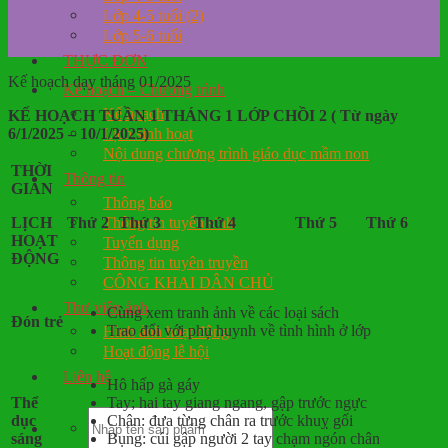
Lớp 4-5 tuổi (2)
Lớp 5-6 tuổi
THỰC ĐƠN
Kế hoạch dạy tháng 01/2025
Kế hoạch – Chương trình
Kế hoạch
KẾ HOẠCH TUẦN 1 THÁNG 1 LỚP CHỒI 2 ( Từ ngày
Lịch sinh hoạt
6/1/2025 – 10/1/2025)
Nội dung chương trình giáo dục mầm non
THỜI
Thông tin
GIAN
Thông báo
Thông tin tuyển sinh
LỊCH
Thứ 2
Thứ 3
Thứ 4
Thứ 5
Thứ 6
HOẠT
Tuyển dụng
ĐỘNG
Thông tin tuyên truyền
CÔNG KHAI DÂN CHỦ
Thư viện ảnh
Cùng xem tranh ảnh về các loại sách
Đón trẻ
Hình ảnh hoạt động
Trao đổi với phụ huynh về tình hình ở lớp
Hoạt động lễ hội
Liên hệ
Hô hấp gà gáy
Thể
Tay; hai tay giang ngang, gập trước ngực
dục
Chân: đưa từng chân ra trước khuỵ gối
sáng
Bụng: cúi gập người 2 tay chạm ngón chân