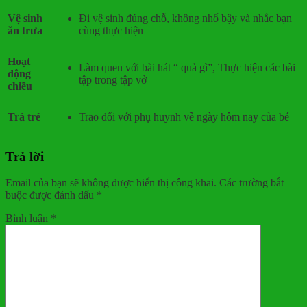
Vệ sinh
Đi vệ sinh đúng chỗ, không nhổ bậy và nhắc bạn
ăn trưa
cùng thực hiện
Hoạt
Làm quen với bài hát “ quả gì”, Thực hiện các bài
động
tập trong tập vở
chiều
Trả trẻ
Trao đổi với phụ huynh về ngày hôm nay của bé
Trả lời
Email của bạn sẽ không được hiển thị công khai.
Các trường bắt
buộc được đánh dấu
*
Bình luận
*