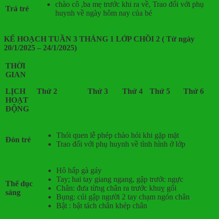
chào cô ,ba mẹ trước khi ra về, Trao đổi với phụ
Trả trẻ
huynh về ngày hôm nay của bé
KẾ HOẠCH TUẦN 3 THÁNG 1 LỚP CHỒI 2 ( Từ ngày
20/1/2025 – 24/1/2025)
THỜI
GIAN
LỊCH
Thứ 2
Thứ 3
Thứ 4
Thứ 5
Thứ 6
HOẠT
ĐỘNG
Thói quen lễ phép chào hỏi khi gặp mặt
Đón trẻ
Trao đổi với phụ huynh về tình hình ở lớp
Hô hấp gà gáy
Tay; hai tay giang ngang, gập trước ngực
Thể dục
Chân: đưa từng chân ra trước khuỵ gối
sáng
Bụng: cúi gập người 2 tay chạm ngón chân
Bật : bật tách chân khép chân