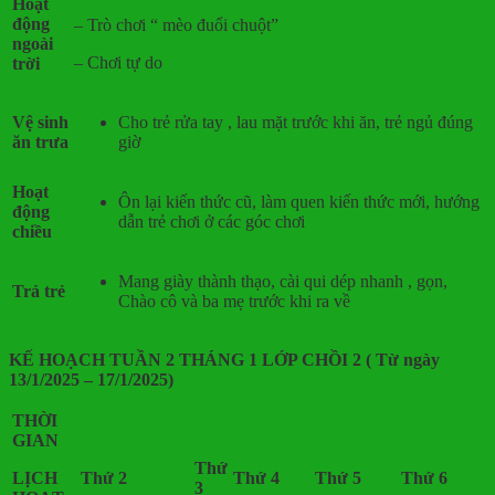
Hoạt
động
– Trò chơi “ mèo đuổi chuột”
ngoài
– Chơi tự do
trời
Vệ sinh
Cho trẻ rửa tay , lau mặt trước khi ăn, trẻ ngủ đúng
ăn trưa
giờ
Hoạt
Ôn lại kiến thức cũ, làm quen kiến thức mới, hướng
động
dẫn trẻ chơi ở các góc chơi
chiều
Mang giày thành thạo, cài qui dép nhanh , gọn,
Trả trẻ
Chào cô và ba mẹ trước khi ra về
KẾ HOẠCH TUẦN 2 THÁNG 1 LỚP CHỒI 2 ( Từ ngày
13/1/2025 – 17/1/2025)
THỜI
GIAN
Thứ
LỊCH
Thứ 2
Thứ 4
Thứ 5
Thứ 6
3