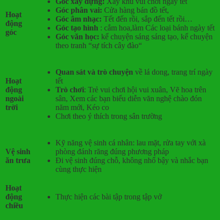
Góc xây dựng:
Xây khu vui chơi ngày tết
Góc phân vai:
Cửa hàng bán đồ tết,
Hoạt
Góc âm nhạc:
Tết đến rồi, sắp đến tết rồi…
động
Góc tạo hình
: cắm hoa,làm Các loại bánh ngày tết
góc
Góc văn học:
kể chuyện sáng sáng tạo, kể chuyện
theo tranh “sự tích cây đào“
Quan sát và trò chuyện
về lá dong, trang trí ngày
Hoạt
tết
động
Trò chơi
: Trẻ vui chơi hội vui xuân, Vẽ hoa trên
ngoài
sân, Xem các bạn biểu diễn văn nghệ chào đón
trời
năm mới, Kéo co
Chơi theo ý thích trong sân trường
Kỹ năng vệ sinh cá nhân: lau mặt, rửa tay với xà
Vệ sinh
phòng đánh răng đúng phương pháp
ăn trưa
Đi vệ sinh đúng chỗ, không nhổ bậy và nhắc bạn
cùng thực hiện
Hoạt
động
Thực hiện các bài tập trong tập vở
chiều