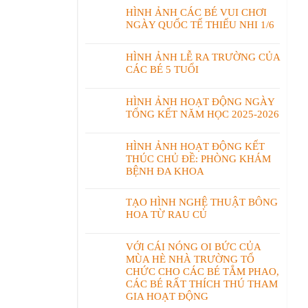
HÌNH ẢNH CÁC BÉ VUI CHƠI
NGÀY QUỐC TẾ THIẾU NHI 1/6
HÌNH ẢNH LỄ RA TRƯỜNG CỦA
CÁC BÉ 5 TUỔI
HÌNH ẢNH HOẠT ĐỘNG NGÀY
TỔNG KẾT NĂM HỌC 2025-2026
HÌNH ẢNH HOẠT ĐỘNG KẾT
THÚC CHỦ ĐỀ: PHÒNG KHÁM
BỆNH ĐA KHOA
TẠO HÌNH NGHỆ THUẬT BÔNG
HOA TỪ RAU CỦ
VỚI CÁI NÓNG OI BỨC CỦA
MÙA HÈ NHÀ TRƯỜNG TỔ
CHỨC CHO CÁC BÉ TẮM PHAO,
CÁC BÉ RẤT THÍCH THÚ THAM
GIA HOẠT ĐỘNG