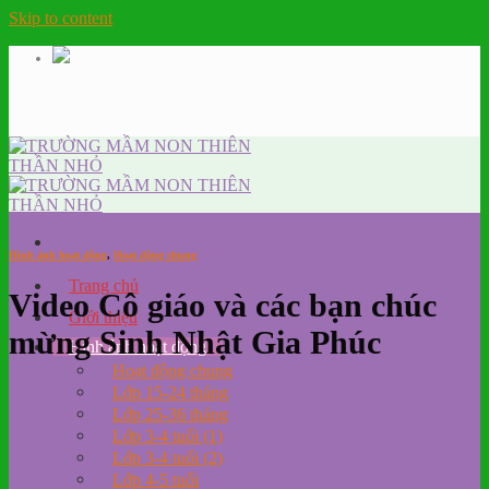
Skip to content
Hình ảnh hoạt động
,
Hoạt động chung
Trang chủ
Video Cô giáo và các bạn chúc
Giới thiệu
mừng Sinh Nhật Gia Phúc
Hình ảnh hoạt động
Hoạt động chung
Lớp 15-24 tháng
Lớp 25-36 tháng
Lớp 3-4 tuổi (1)
Lớp 3-4 tuổi (2)
Lớp 4-5 tuổi