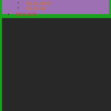
Lớp 4-5 tuổi (2)
Lớp 5-6 tuổi
THỰC ĐƠN
Kế hoạch – Chương trình
Kế hoạch
Lịch sinh hoạt
Nội dung chương trình giáo dục mầm non
Thông tin
Thông báo
Thông tin tuyển sinh
Tuyển dụng
Thông tin tuyên truyền
CÔNG KHAI DÂN CHỦ
Thư viện ảnh
Hình ảnh hoạt động
Hoạt động lễ hội
Liên hệ