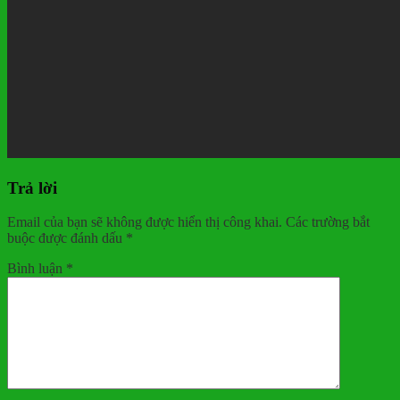
Trả lời
Email của bạn sẽ không được hiển thị công khai.
Các trường bắt
buộc được đánh dấu
*
Bình luận
*