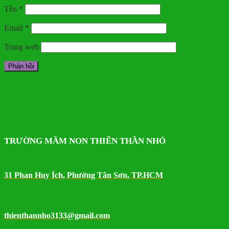
Tên
*
Email
*
Trang web
TRƯỜNG MẦM NON THIÊN THẦN NHỎ
31 Phan Huy Ích, Phường Tân Sơn, TP.HCM
thienthannho3133@gmail.com