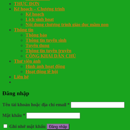
THỰC ĐƠN
Kế hoạch – Chương trình
Kế hoạch
Lịch sinh hoạt
Nội dung chương trình giáo dục mầm non
Thông tin
Thông báo
Thông tin tuyển sinh
Tuyển dụng
Thông tin tuyên truyền
CÔNG KHAI DÂN CHỦ
Thư viện ảnh
Hình ảnh hoạt động
Hoạt động lễ hội
Liên hệ
Đăng nhập
Tên tài khoản hoặc địa chỉ email
*
Mật khẩu
*
Ghi nhớ mật khẩu
Đăng nhập