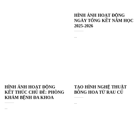
HÌNH ẢNH HOẠT ĐỘNG
NGÀY TỔNG KẾT NĂM HỌC
2025-2026
...
HÌNH ẢNH HOẠT ĐỘNG
TẠO HÌNH NGHỆ THUẬT
KẾT THÚC CHỦ ĐỀ: PHÒNG
BÔNG HOA TỪ RAU CỦ
KHÁM BỆNH ĐA KHOA
...
...