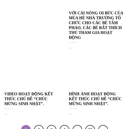
VỚI CÁI NÓNG OI BỨC CỦA
MÙA HÈ NHÀ TRƯỜNG TỔ
CHỨC CHO CÁC BÉ TẮM
PHAO, CÁC BÉ RẤT THÍCH
THÚ THAM GIA HOẠT
ĐỘNG
...
VIDEO HOẠT ĐỘNG KẾT
HÌNH ẢNH HOẠT ĐỘNG
THÚC CHỦ ĐỀ “CHÚC
KẾT THÚC CHỦ ĐỀ “CHÚC
MỪNG SINH NHẬT”.
MỪNG SINH NHẬT”.
...
...