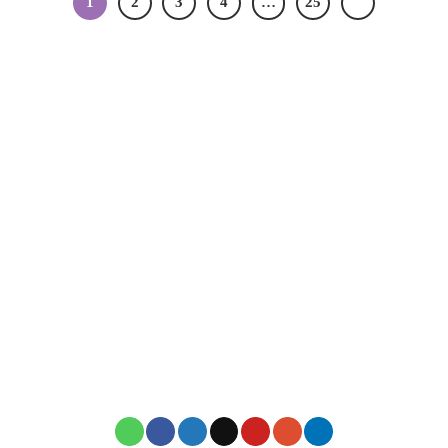
1
2
3
4
…
25
TRƯỜNG MẦM NON THIÊN THẦN NHỎ
31 Phan Huy Ích, Phường Tân Sơn, TP.HCM
thienthannho3133@gmail.com
0937 535 536
mamnonthienthannho.edu.vn