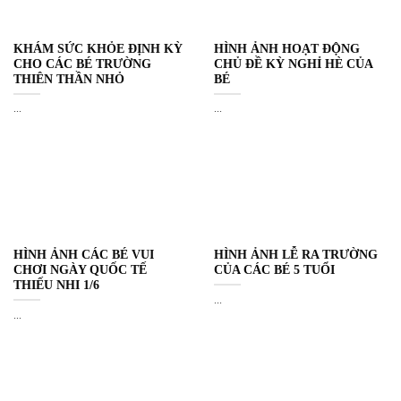
KHÁM SỨC KHỎE ĐỊNH KỲ
HÌNH ẢNH HOẠT ĐỘNG
CHO CÁC BÉ TRƯỜNG
CHỦ ĐỀ KỲ NGHỈ HÈ CỦA
THIÊN THẦN NHỎ
BÉ
...
...
HÌNH ẢNH CÁC BÉ VUI
HÌNH ẢNH LỄ RA TRƯỜNG
CHƠI NGÀY QUỐC TẾ
CỦA CÁC BÉ 5 TUỔI
THIẾU NHI 1/6
...
...