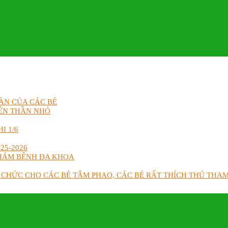
ÀN CỦA CÁC BÉ
ÊN THẦN NHỎ
I 1/6
25-2026
KHÁM BỆNH ĐA KHOA
 CHỨC CHO CÁC BÉ TẮM PHAO, CÁC BÉ RẤT THÍCH THÚ THA