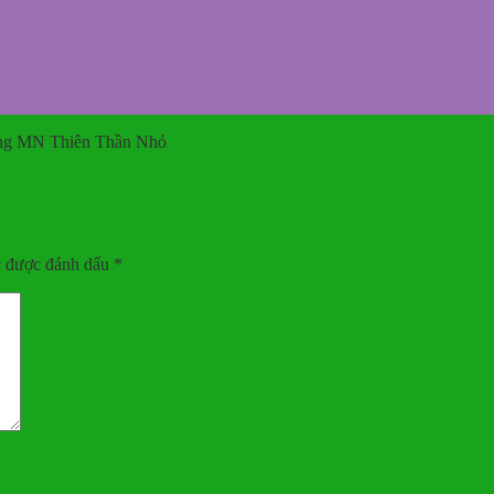
ường MN Thiên Thần Nhỏ
c được đánh dấu
*