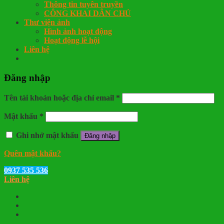
Thông tin tuyên truyền
CÔNG KHAI DÂN CHỦ
Thư viện ảnh
Hình ảnh hoạt động
Hoạt động lễ hội
Liên hệ
Đăng nhập
Tên tài khoản hoặc địa chỉ email
*
Mật khẩu
*
Ghi nhớ mật khẩu
Đăng nhập
Quên mật khẩu?
0937 535 536
Liên hệ