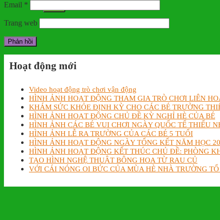
Email
*
Trang web
Hoạt động mới
Video hoạt động trò chơi vận động
HÌNH ẢNH HOẠT ĐỘNG THAM GIA TRÒ CHƠI LIÊN HO
KHÁM SỨC KHỎE ĐỊNH KỲ CHO CÁC BÉ TRƯỜNG THI
HÌNH ẢNH HOẠT ĐỘNG CHỦ ĐỀ KỲ NGHỈ HÈ CỦA BÉ
HÌNH ẢNH CÁC BÉ VUI CHƠI NGÀY QUỐC TẾ THIẾU NH
HÌNH ẢNH LỄ RA TRƯỜNG CỦA CÁC BÉ 5 TUỔI
HÌNH ẢNH HOẠT ĐỘNG NGÀY TỔNG KẾT NĂM HỌC 20
HÌNH ẢNH HOẠT ĐỘNG KẾT THÚC CHỦ ĐỀ: PHÒNG 
TẠO HÌNH NGHỆ THUẬT BÔNG HOA TỪ RAU CỦ
VỚI CÁI NÓNG OI BỨC CỦA MÙA HÈ NHÀ TRƯỜNG TỔ