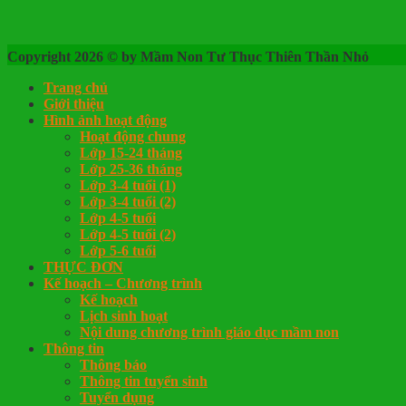
Copyright 2026 © by Mầm Non Tư Thục Thiên Thần Nhỏ
Trang chủ
Giới thiệu
Hình ảnh hoạt động
Hoạt động chung
Lớp 15-24 tháng
Lớp 25-36 tháng
Lớp 3-4 tuổi (1)
Lớp 3-4 tuổi (2)
Lớp 4-5 tuổi
Lớp 4-5 tuổi (2)
Lớp 5-6 tuổi
THỰC ĐƠN
Kế hoạch – Chương trình
Kế hoạch
Lịch sinh hoạt
Nội dung chương trình giáo dục mầm non
Thông tin
Thông báo
Thông tin tuyển sinh
Tuyển dụng