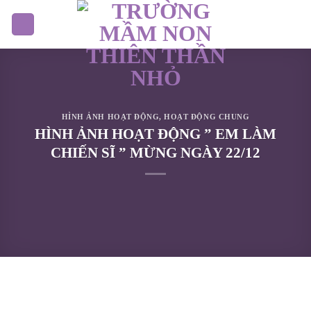
Skip
to
content
HÌNH ẢNH HOẠT ĐỘNG
,
HOẠT ĐỘNG CHUNG
HÌNH ẢNH HOẠT ĐỘNG ” EM LÀM
CHIẾN SĨ ” MỪNG NGÀY 22/12